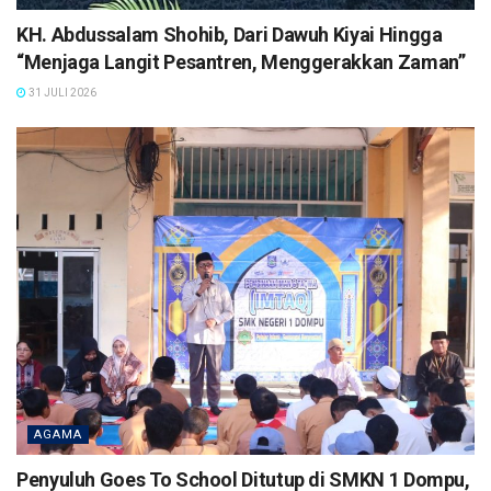
KH. Abdussalam Shohib, Dari Dawuh Kiyai Hingga
“Menjaga Langit Pesantren, Menggerakkan Zaman”
31 JULI 2026
AGAMA
Penyuluh Goes To School Ditutup di SMKN 1 Dompu,