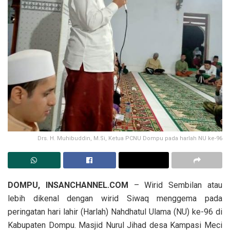
Drs. H. Muhibuddin, M.Si, Ketua PCNU Dompu pada harlah NU ke-96
DOMPU, INSANCHANNEL.COM
– Wirid Sembilan atau
lebih dikenal dengan wirid Siwaq menggema pada
peringatan hari lahir (Harlah) Nahdhatul Ulama (NU) ke-96 di
Kabupaten Dompu. Masjid Nurul Jihad desa Kampasi Meci