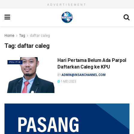
ADVERTISEMENT
Home
Tag
daftar caleg
Tag:
daftar caleg
Hari Pertama Belum Ada Parpol
POLITIK
Daftarkan Caleg ke KPU
BY
ADMIN@INSANCHANNEL.COM
1 MEI 2023