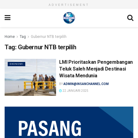
ADVERTISEMENT
Home
Tag
Gubernur NTB terpilih
Tag:
Gubernur NTB terpilih
LMI Prioritaskan Pengembangan
EKONOMI
Teluk Saleh Menjadi Destinasi
Wisata Mendunia
BY
ADMIN@INSANCHANNEL.COM
22 JANUARI 2025