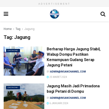
ADVERTISEMENT
Home
Tag
Jagung
Tag:
Jagung
Berharap Harga Jagung Stabil,
EKONOMI
Wabup Dompu Pastikan
Kemampuan Gudang Serap
Jagung Petani
BY
ADMIN@INSANCHANNEL.COM
25 MARET 2024
Jagung Masih Jadi Primadona
EKONOMI
bagi Petani di Dompu
BY
ADMIN@INSANCHANNEL.COM
6 JANUARI 2024