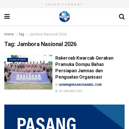
ADVERTISEMENT
Home
Tag
Jambora Nasional 2026
Tag:
Jambora Nasional 2026
Rakercab Kwarcab Gerakan
PENDIDIKAN
Pramuka Dompu Bahas
Persiapan Jamnas dan
Penguatan Organisasi
BY
ADMIN@INSANCHANNEL.COM
18 JANUARI 2026