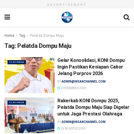
ADVERTISEMENT
Home
Tag
Pelatda Dompu Maju
Tag:
Pelatda Dompu Maju
Gelar Konsolidasi, KONI Dompu
OLAHRAGA
Ingin Pastikan Kesiapan Cabor
Jelang Porprov 2026
BY
ADMIN@INSANCHANNEL.COM
4 DESEMBER 2025
Rakerkab KONI Dompu 2025,
OLAHRAGA
Pelatda Dompu Maju Siap Digelar
untuk Jaga Prestasi Olahraga
BY
ADMIN@INSANCHANNEL.COM
25 AGUSTUS 2025