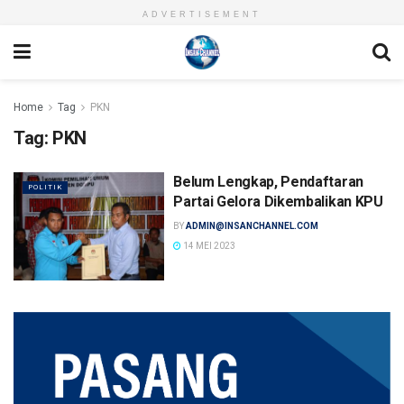
ADVERTISEMENT
Home
Tag
PKN
Tag:
PKN
Belum Lengkap, Pendaftaran
POLITIK
Partai Gelora Dikembalikan KPU
BY
ADMIN@INSANCHANNEL.COM
14 MEI 2023